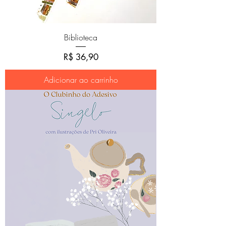
Biblioteca
Preço
R$ 36,90
Adicionar ao carrinho