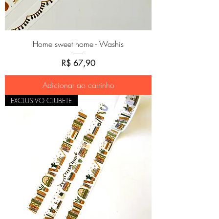
Home sweet home - Washis
Preço
R$ 67,90
Adicionar ao carrinho
EXCLUSIVO CLUBETE