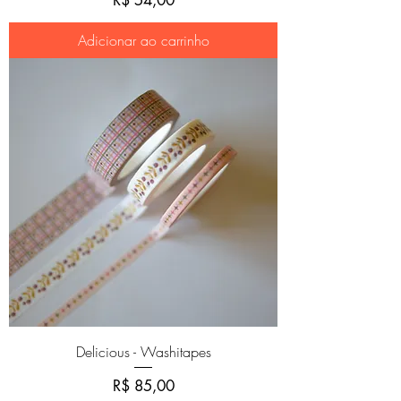
Adicionar ao carrinho
Delicious - Washitapes
Preço
R$ 85,00