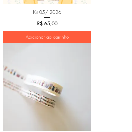
Kit 05/ 2026
Preço
R$ 65,00
Adicionar ao carrinho