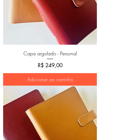
Capa argolado - Personal
Preço
R$ 249,00
Adicionar ao carrinho