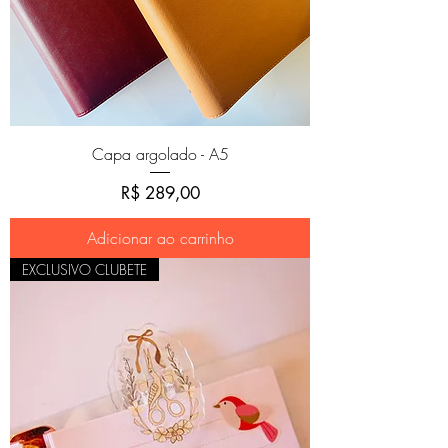
Capa argolado - A5
Preço
R$ 289,00
Adicionar ao carrinho
EXCLUSIVO CLUBETE