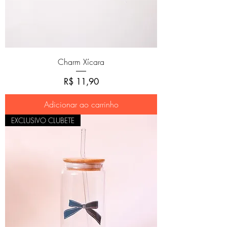
Charm Xícara
Preço
R$ 11,90
Adicionar ao carrinho
EXCLUSIVO CLUBETE