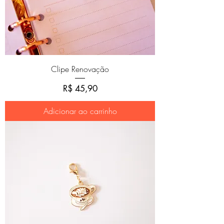
Clipe Renovação
Preço
R$ 45,90
Adicionar ao carrinho