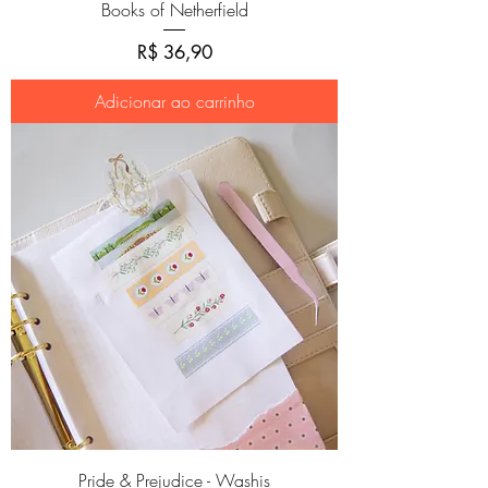
Books of Netherfield
Preço
R$ 36,90
Adicionar ao carrinho
Pride & Prejudice - Washis