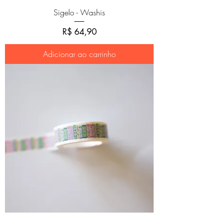
Sigelo - Washis
Preço
R$ 64,90
Adicionar ao carrinho