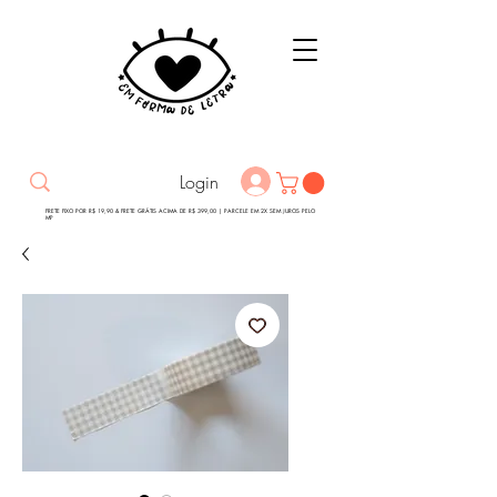
Login
FRETE FIXO POR R$ 19,90 & FRETE GRÁTIS ACIMA DE R$ 399,00 | PARCELE EM 2X SEM JUROS PELO
MP