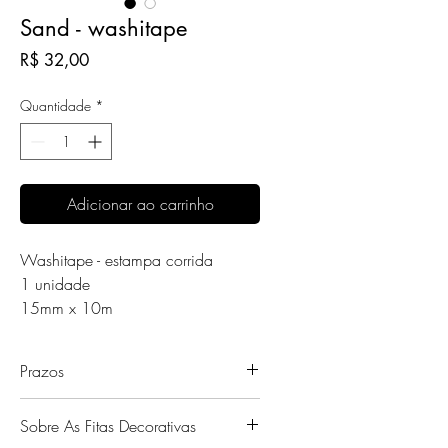
Sand - washitape
Preço
R$ 32,00
Quantidade
*
Adicionar ao carrinho
Washitape - estampa corrida
1 unidade
15mm x 10m
Prazos
- Fique atento ao prazo de
Sobre As Fitas Decorativas
processamento/envio que é de até