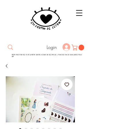
Login
FRETE FIXO POR R$ 19,90 & FRETE GRÁTIS ACIMA DE R$ 399,00 | PARCELE EM 2X SEM JUROS PELO
MP