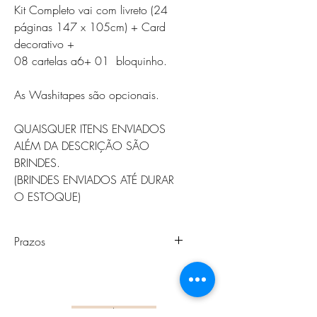
Kit Completo vai com livreto (24
páginas 147 x 105cm) + Card
decorativo +
08 cartelas a6+ 01 bloquinho.
As Washitapes são opcionais.
QUAISQUER ITENS ENVIADOS
ALÉM DA DESCRIÇÃO SÃO
BRINDES.
(BRINDES ENVIADOS ATÉ DURAR
O ESTOQUE)
Prazos
- Fique atento ao prazo de
processamento/envio que é de até
15 (quinze) dias úteis (Não se
Sobre