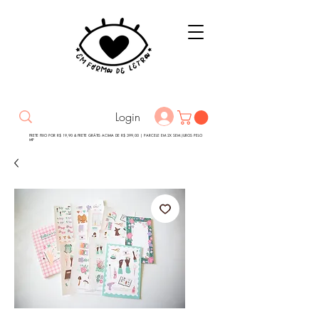
Login
FRETE FIXO POR R$ 19,90 & FRETE GRÁTIS ACIMA DE R$ 399,00 | PARCELE EM 2X SEM JUROS PELO
MP