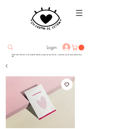
Login
FRETE FIXO POR R$ 19,90 & FRETE GRÁTIS ACIMA DE R$ 399,00 | PARCELE EM 2X SEM JUROS PELO
MP