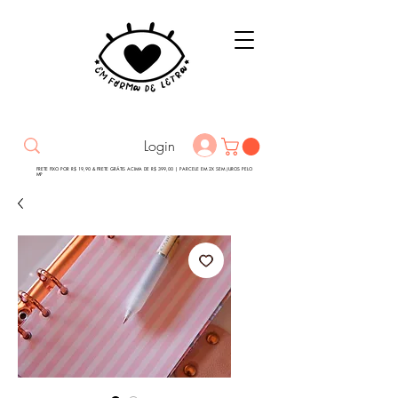
Login
FRETE FIXO POR R$ 19,90 & FRETE GRÁTIS ACIMA DE R$ 399,00 | PARCELE EM 2X SEM JUROS PELO
MP