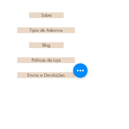
Sobre
Tipos de Adesivos
Blog
Políticas da Loja
Envios e Devoluções
Dúvidas Frequentes
Fale Conosco
Em Forma de Letra - Alínea Design
e Papelaria