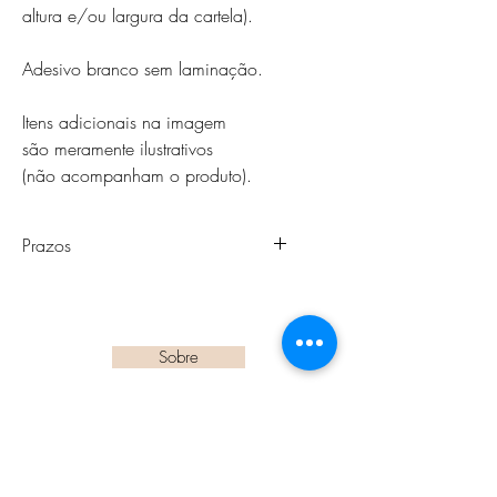
altura e/ou largura da cartela).
Adesivo branco sem laminação.
Itens adicionais na imagem
são meramente ilustrativos
(não acompanham o produto).
Prazos
- Fique atento ao prazo de
processamento/envio que é de até
15 (quinze) dias úteis (Não se
Sobre
preocupa: a gente sempre envia
bem antes do prazo! ).
Tipos de Adesivos
- O prazo de entrega compreende
o prazo de processamento/envio +
Blog
transporte dos Correios ( sendo este