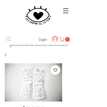
Login
FRETE FIXO POR R$ 19,90 & FRETE GRÁTIS ACIMA DE R$ 399,00 | PARCELE EM 2X SEM JUROS PELO
MP