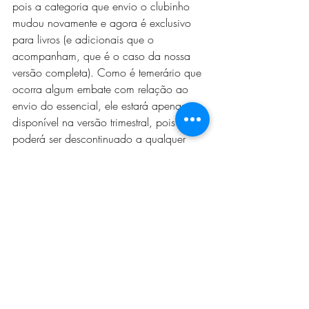
pois a categoria que envio o clubinho 
mudou novamente e agora é exclusivo 
para livros (e adicionais que o 
acompanham, que é o caso da nossa 
versão completa). Como é temerário que 
ocorra algum embate com relação ao 
envio do essencial, ele estará apenas 
disponível na versão trimestral, pois 
poderá ser descontinuado a qualquer 
tempo.
Sem a assinatura anual não teríamos 
acesso antecipado às washis?
vai ter acesso garantido às washis quem 
assinar o Washi Club. 
Mas todas as washis serão 
disponibilizadas também no site.
Tanto assinantes do essencial quanto 
assinantes da versão completa, poderão 